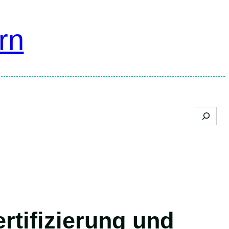
rn
Search
rtifizierung und