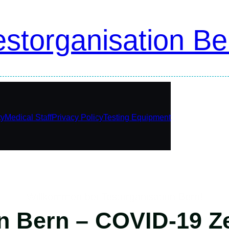
estorganisation Be
ty
Medical Staff
Privacy Policy
Testing Equipment
Willkommen bei Testorganisation Bern!
n Bern – COVID-19 Ze